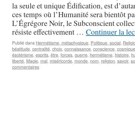
la seule et unique Édification, est d’auta
ces temps où l’Humanité sera bientôt pa
L’Égrégore Noir, le Subconscient collec
résiste effectivement …
Continuer la le
Publié dans
Hermétisme, métaphysique
,
Politique, social
,
Religio
béatitude
,
centralité
,
choix
,
connaissance
,
conscience
,
cosmiqu
ésotérisme
,
esprits
,
être
,
forces
,
guerre
,
hermétisme
,
histoire
,
h
liberté
,
Magie
,
mal
,
miséricorde
,
monde
,
nom
,
religion
,
savoir
,
so
commentaires