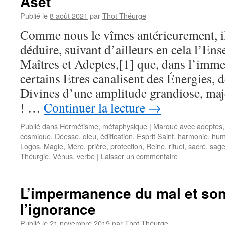
Aset
Publié le
8 août 2021
par
Thot Théurge
Comme nous le vîmes antérieurement, il
déduire, suivant d’ailleurs en cela l’En
Maîtres et Adeptes,[1] que, dans l’immen
certains Etres canalisent des Énergies, 
Divines d’une amplitude grandiose, maj
! …
Continuer la lecture
→
Publié dans
Hermétisme, métaphysique
|
Marqué avec
adeptes
cosmique
,
Déesse
,
dieu
,
édification
,
Esprit Saint
,
harmonie
,
hum
Logos
,
Magie
,
Mère
,
prière
,
protection
,
Reine
,
rituel
,
sacré
,
sag
Théurgie
,
Vénus
,
verbe
|
Laisser un commentaire
L’impermanence du mal et son
l’ignorance
Publié le
21 novembre 2019
par
Thot Théurge