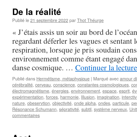
De la réalité
Publié le
21 septembre 2022
par
Thot Théurge
« J’étais assis un soir au bord de l’océan
regardant déferler les vagues et sentant
respiration, lorsque je pris soudain con
environnement comme étant engagé dan
danse cosmique. …
Continuer la lectur
Publié dans
Hermétisme, métaphysique
|
Marqué avec
amour di
cérébralité
,
cerveau
,
conscience
,
constantes cosmologiques
,
co
électromagnétisme
,
énergies
,
environnement
,
espace
,
esprit
,
év
expérimentation
,
forces
,
harmonie
,
Illusion
,
imagination
,
interctiv
nature
,
obeservtion
,
objectivité
,
onde alpha
,
ondes
,
particule
,
pe
Résonance Schumann
,
séprativité
,
subtil
,
système nerveux
,
Uni
commentaires