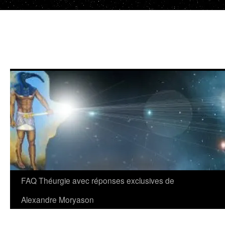
Aller
au
contenu
FAQ Théurgie avec réponses exclusives de
Alexandre Moryason