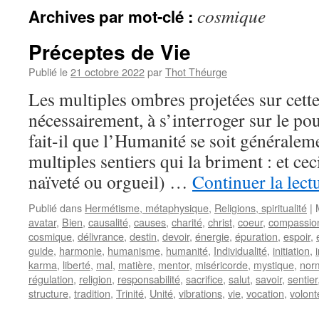
cosmique
Archives par mot-clé :
Préceptes de Vie
Publié le
21 octobre 2022
par
Thot Théurge
Les multiples ombres projetées sur cette
nécessairement, à s’interroger sur le p
fait-il que l’Humanité se soit généralem
multiples sentiers qui la briment : et ce
naïveté ou orgueil) …
Continuer la lect
Publié dans
Hermétisme, métaphysique
,
Religions, spiritualité
|
avatar
,
Bien
,
causalité
,
causes
,
charité
,
christ
,
coeur
,
compassio
cosmique
,
délivrance
,
destin
,
devoir
,
énergie
,
épuration
,
espoir
,
guide
,
harmonie
,
humanisme
,
humanité
,
Individualité
,
initiation
,
karma
,
liberté
,
mal
,
matière
,
mentor
,
miséricorde
,
mystique
,
norm
régulation
,
religion
,
responsabilité
,
sacrifice
,
salut
,
savoir
,
sentier
structure
,
tradition
,
Trinité
,
Unité
,
vibrations
,
vie
,
vocation
,
volont