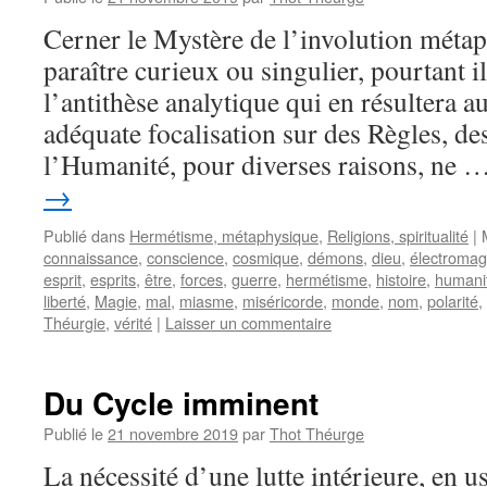
Cerner le Mystère de l’involution métap
paraître curieux ou singulier, pourtant il
l’antithèse analytique qui en résultera au
adéquate focalisation sur des Règles, d
l’Humanité, pour diverses raisons, ne 
→
Publié dans
Hermétisme, métaphysique
,
Religions, spiritualité
|
connaissance
,
conscience
,
cosmique
,
démons
,
dieu
,
électroma
esprit
,
esprits
,
être
,
forces
,
guerre
,
hermétisme
,
histoire
,
humani
liberté
,
Magie
,
mal
,
miasme
,
miséricorde
,
monde
,
nom
,
polarité
,
Théurgie
,
vérité
|
Laisser un commentaire
Du Cycle imminent
Publié le
21 novembre 2019
par
Thot Théurge
La nécessité d’une lutte intérieure, en u