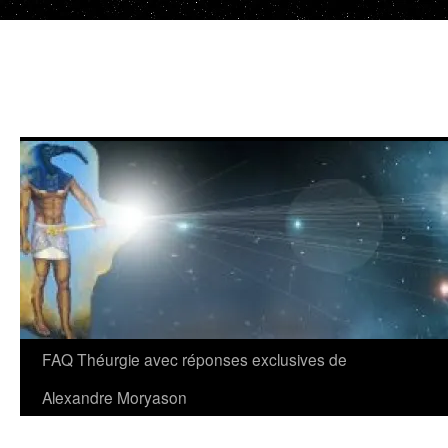
Aller
au
contenu
FAQ Théurgie avec réponses exclusives de
Alexandre Moryason