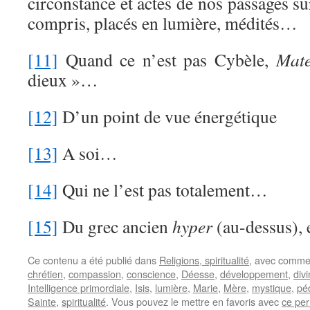
circonstance et actes de nos passages su
compris, placés en lumière, médités…
[11]
Quand ce n’est pas Cybèle,
Mat
dieux »…
[12]
D’un point de vue énergétique
[13]
A soi…
[14]
Qui ne l’est pas totalement…
[15]
Du grec ancien
hyper
(au-dessus), 
Ce contenu a été publié dans
Religions, spiritualité
, avec comme
chrétien
,
compassion
,
conscience
,
Déesse
,
développement
,
divi
Intelligence primordiale
,
Isis
,
lumière
,
Marie
,
Mère
,
mystique
,
pé
Sainte
,
spiritualité
. Vous pouvez le mettre en favoris avec
ce per