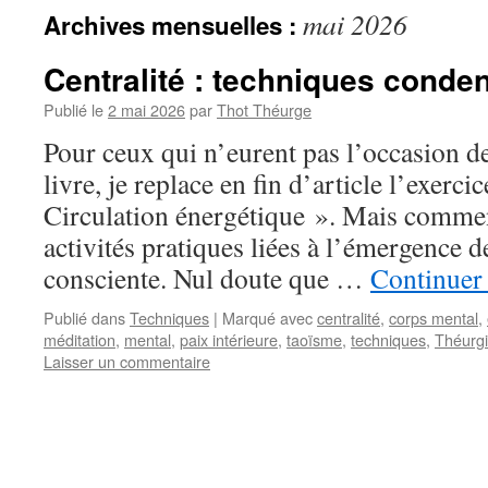
mai 2026
Archives mensuelles :
Centralité : techniques conde
Publié le
2 mai 2026
par
Thot Théurge
Pour ceux qui n’eurent pas l’occasion d
livre, je replace en fin d’article l’exercic
Circulation énergétique ». Mais comme
activités pratiques liées à l’émergence 
consciente. Nul doute que …
Continuer 
Publié dans
Techniques
|
Marqué avec
centralité
,
corps mental
,
méditation
,
mental
,
paix intérieure
,
taoïsme
,
techniques
,
Théurg
Laisser un commentaire