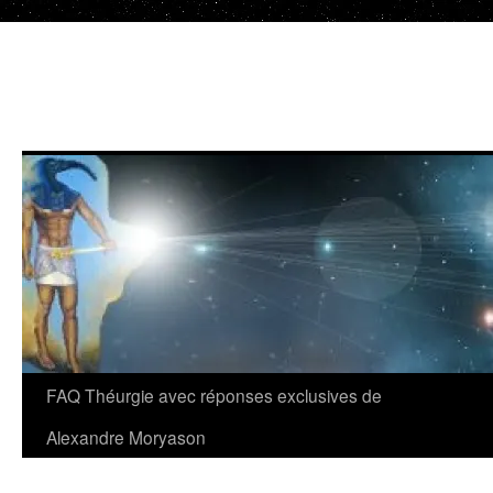
Aller
au
contenu
FAQ Théurgie avec réponses exclusives de
Alexandre Moryason