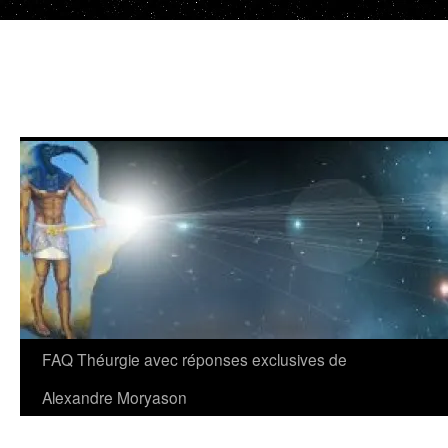
Aller
au
contenu
FAQ Théurgie avec réponses exclusives de
Alexandre Moryason