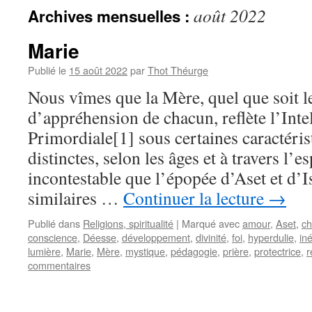
août 2022
Archives mensuelles :
Marie
Publié le
15 août 2022
par
Thot Théurge
Nous vîmes que la Mère, quel que soit l
d’appréhension de chacun, reflète l’Inte
Primordiale[1] sous certaines caractéris
distinctes, selon les âges et à travers l’es
incontestable que l’épopée d’Aset et d’I
similaires …
Continuer la lecture
→
Publié dans
Religions, spiritualité
|
Marqué avec
amour
,
Aset
,
ch
conscience
,
Déesse
,
développement
,
divinité
,
foi
,
hyperdulie
,
iné
lumière
,
Marie
,
Mère
,
mystique
,
pédagogie
,
prière
,
protectrice
,
r
commentaires