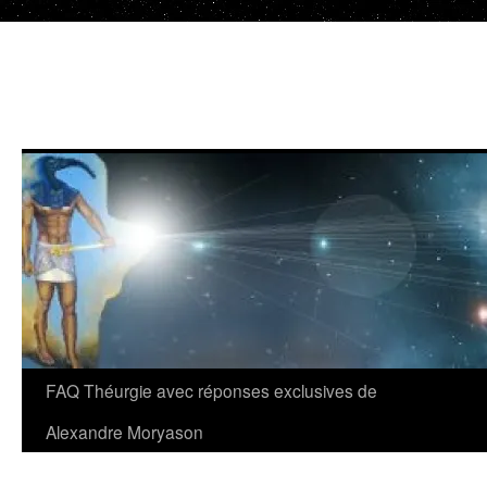
Aller
au
contenu
FAQ Théurgie avec réponses exclusives de
Alexandre Moryason