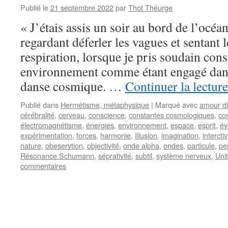
Publié le
21 septembre 2022
par
Thot Théurge
« J’étais assis un soir au bord de l’océan
regardant déferler les vagues et sentant
respiration, lorsque je pris soudain con
environnement comme étant engagé dan
danse cosmique. …
Continuer la lectur
Publié dans
Hermétisme, métaphysique
|
Marqué avec
amour di
cérébralité
,
cerveau
,
conscience
,
constantes cosmologiques
,
co
électromagnétisme
,
énergies
,
environnement
,
espace
,
esprit
,
év
expérimentation
,
forces
,
harmonie
,
Illusion
,
imagination
,
interctiv
nature
,
obeservtion
,
objectivité
,
onde alpha
,
ondes
,
particule
,
pe
Résonance Schumann
,
séprativité
,
subtil
,
système nerveux
,
Uni
commentaires