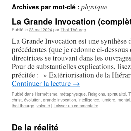
physique
Archives par mot-clé :
La Grande Invocation (complè
Publié le
23 mai 2024
par
Thot Théurge
La Grande Invocation est une synthèse 
précédentes (que je redonne ci-dessous d
directrices se trouvant dans les ouvrage
Pour de substantielles explications, lise
précitée : » Extériorisation de la Hiéra
Continuer la lecture
→
Publié dans
Hermétisme, métaphysique
,
Religions, spiritualité
,
T
christ
,
évolution
,
grande invocation
,
intelligence
,
lumière
,
mental
thot theurge
,
volonté
|
Laisser un commentaire
De la réalité