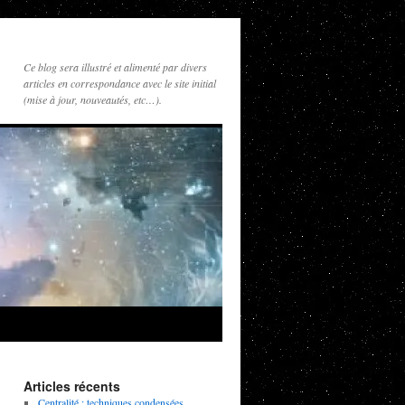
Ce blog sera illustré et alimenté par divers
articles en correspondance avec le site initial
(mise à jour, nouveautés, etc…).
Articles récents
Centralité : techniques condensées