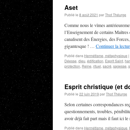
Aset
Publié le
8 août 2021
par
Thot Théurge
Comme nous le vîmes antérieurement, 
l’Enseignement de certains Maîtres e
canalisent des Énergies, des Forces
gigantesque ! …
Continuer la lectu
Publié dans
Hermétisme, métaphysique
|
Déesse
,
dieu
,
édification
,
Esprit Saint
,
ha
protection
,
Reine
,
rituel
,
sacré
,
sagesse
,
s
Esprit christique (et 
Publié le
22 juin 2019
par
Thot Théurge
Selon certaines correspondances reçu
questionnements, troubles, pénibili
avoir déjà fait part mais il faut ici le
Publié dans
Hermétisme, métaphysique
,