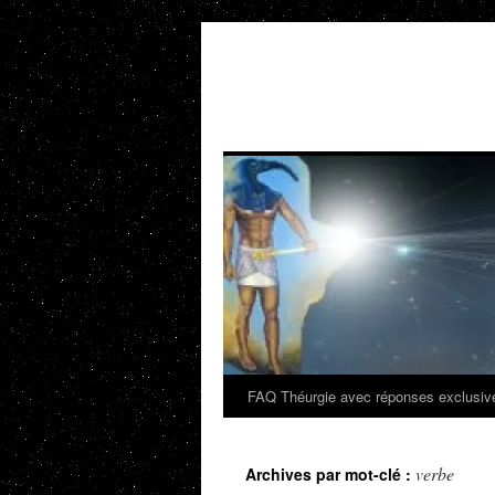
Aller
au
contenu
FAQ Théurgie avec réponses exclusiv
verbe
Archives par mot-clé :