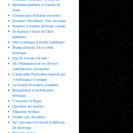
Élémental planétaire et Gardien du
Seuil
Connaissance du karma personnel
Disciples, Providence, Voie christique
Hommes et femmes de bonne volonté
De Karma à l’heure du Choix
planétaire
Mal systémique et résidus maléfiques
Trump-Zelensky. De la vérité
historique
Que Ta Volonté soit faite !
De l’Humanité et de ses diverses
contradictions structurelles
L’inéluctable Purification imposée par
l’Ordonnance Cosmique
La Grande Invocation (complète)
Récupération et mythification
hébraïque
Conscience et Magie
Questions des lecteurs
Fallacieux prodiges
Dualité, ego, décadence
De l’ignorance favorisant la diffusion
du mensonge
Préceptes de Vie