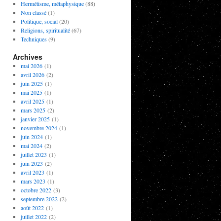
Hermétisme, métaphysique
(88)
Non classé
(1)
Politique, social
(20)
Religions, spiritualité
(67)
Techniques
(9)
Archives
mai 2026
(1)
avril 2026
(2)
juin 2025
(1)
mai 2025
(1)
avril 2025
(1)
mars 2025
(2)
janvier 2025
(1)
novembre 2024
(1)
juin 2024
(1)
mai 2024
(2)
juillet 2023
(1)
juin 2023
(2)
avril 2023
(1)
mars 2023
(1)
octobre 2022
(3)
septembre 2022
(2)
août 2022
(1)
juillet 2022
(2)