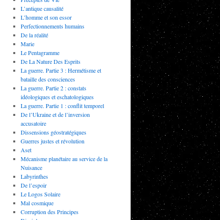
L’antique causalité
L’homme et son essor
Perfectionnements humains
De la réalité
Marie
Le Pentagramme
De La Nature Des Esprits
La guerre. Partie 3 : Hermétisme et
bataille des consciences
La guerre. Partie 2 : constats
idéologiques et eschatologiques
La guerre. Partie 1 : conflit temporel
De l’Ukraine et de l’inversion
accusatoire
Dissensions géostratégiques
Guerres justes et révolution
Aset
Mécanisme planétaire au service de la
Nuisance
Labyrinthes
De l’espoir
Le Logos Solaire
Mal cosmique
Corruption des Principes