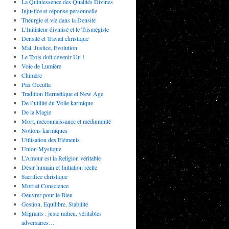
La Quintessence des Qualités Divines
Injustice et réponse personnelle
Théurgie et vie dans la Densité
L’Initiateur divinisé et le Trismégiste
Densité et Travail christique
Mal, Justice, Evolution
Le Trois doit devenir Un !
Voie de Lumière
Chimère
Pax Occulta
Tradition Hermétique et New Age
De l’utilité du Voile karmique
De la Magie
Mort, méconnaissance et médiumnité
Notions karmiques
Utilisation des Eléments
Union Mystique
L’Amour est la Religion véritable
Désir humain et Initiation réelle
Sacrifice christique
Mort et Conscience
Oeuvrer pour le Bien
Gestion, Equilibre, Stabilité
Migrants : juste milieu, véritables
adversaires…