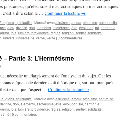
es puissances, qu’elles soient macrocosmiques ou microcosmiques
é, c’est-à-dire selon le …
Continuer la lecture
→
Religions, spiritualité
|
Marqué avec
altruisme
,
amour
,
athéisme
,
authenticité
,
ance
,
dieu
,
divinité
,
don
,
éléments
,
ésotérisme
,
être
,
évolution
,
foi
,
harmonie
,
karma
,
lois
,
lumière
,
providence
,
règles
,
religion
,
sentier
,
solidarité
,
n
,
univers
,
universalité
,
verbe
,
vérité
|
3 commentaires
té – Partie 3: L’Hermétisme
e
ique, nécessite un élargissement de l’analyse et du sujet. Car les
aissance (que cette dernière soit théorique ou, surtout, pratique)
il est exact que l’aspect …
Continuer la lecture
→
Religions, spiritualité
|
Marqué avec
altruisme
,
amour
,
athéisme
,
centralité
,
divinité
,
don
,
éléments
,
ésotérisme
,
être
,
évolution
,
foi
,
harmonie
,
karma
,
lois
,
lumière
,
providence
,
règles
,
religion
,
sentier
,
solidarité
,
,
vérité
|
5 commentaires