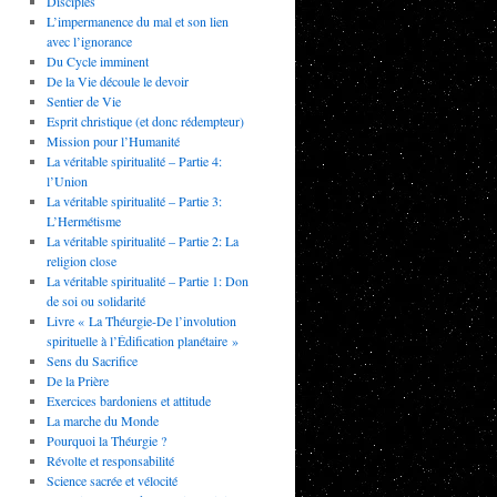
Disciples
L’impermanence du mal et son lien
avec l’ignorance
Du Cycle imminent
De la Vie découle le devoir
Sentier de Vie
Esprit christique (et donc rédempteur)
Mission pour l’Humanité
La véritable spiritualité – Partie 4:
l’Union
La véritable spiritualité – Partie 3:
L’Hermétisme
La véritable spiritualité – Partie 2: La
religion close
La véritable spiritualité – Partie 1: Don
de soi ou solidarité
Livre « La Théurgie-De l’involution
spirituelle à l’Édification planétaire »
Sens du Sacrifice
De la Prière
Exercices bardoniens et attitude
La marche du Monde
Pourquoi la Théurgie ?
Révolte et responsabilité
Science sacrée et vélocité