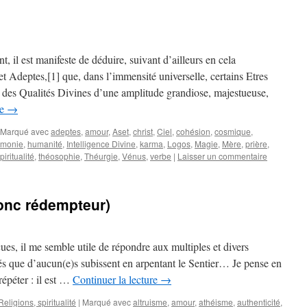
il est manifeste de déduire, suivant d’ailleurs en cela
t Adeptes,[1] que, dans l’immensité universelle, certains Etres
, des Qualités Divines d’une amplitude grandiose, majestueuse,
re
→
Marqué avec
adeptes
,
amour
,
Aset
,
christ
,
Ciel
,
cohésion
,
cosmique
,
rmonie
,
humanité
,
Intelligence Divine
,
karma
,
Logos
,
Magie
,
Mère
,
prière
,
piritualité
,
théosophie
,
Théurgie
,
Vénus
,
verbe
|
Laisser un commentaire
donc rédempteur)
es, il me semble utile de répondre aux multiples et divers
tés que d’aucun(e)s subissent en arpentant le Sentier… Je pense en
 répéter : il est …
Continuer la lecture
→
Religions, spiritualité
|
Marqué avec
altruisme
,
amour
,
athéisme
,
authenticité
,