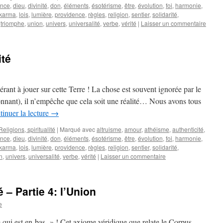
ance
,
dieu
,
divinité
,
don
,
éléments
,
ésotérisme
,
être
,
évolution
,
foi
,
harmonie
,
karma
,
lois
,
lumière
,
providence
,
règles
,
religion
,
sentier
,
solidarité
,
,
triomphe
,
union
,
univers
,
universalité
,
verbe
,
vérité
|
Laisser un commentaire
ité
ant à jouer sur cette Terre ! La chose est souvent ignorée par le
tonnant), il n’empêche que cela soit une réalité… Nous avons tous
inuer la lecture
→
Religions, spiritualité
|
Marqué avec
altruisme
,
amour
,
athéisme
,
authenticité
,
ance
,
dieu
,
divinité
,
don
,
éléments
,
ésotérisme
,
être
,
évolution
,
foi
,
harmonie
,
karma
,
lois
,
lumière
,
providence
,
règles
,
religion
,
sentier
,
solidarité
,
n
,
univers
,
universalité
,
verbe
,
vérité
|
Laisser un commentaire
é – Partie 4: l’Union
e
qui est en-bas » ! Cet axiome véridique que relate le Corpus