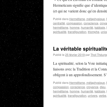
Hermeticum signifie que d’identiqu
(et qui ne varient donc qu’en densit
Publié dans
Hermétisme, métaphysique
,
centralité
,
compassion
,
conscience
,
croy
hermétisme
,
homme
,
humanité
,
kabbale
,
spiritualité
,
transfiguration
,
triomphe
,
unio
La véritable spirituali
Publié le
25 février 2019
par
Thot Théurg
La spiritualité, selon la Voie initiat
liaisons avec la Tradition et la Conn
obligent à un approfondissement. S’
Publié dans
Hermétisme, métaphysique
,
compassion
,
conscience
,
croyance
,
dieu
,
hermétisme
,
homme
,
humanité
,
kabbale
,
spiritualité
,
transfiguration
,
univers
,
verbe