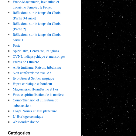
Franc-Maçonnerie, involution et
troisième Temple : le Projet
Réflexions sur le temps du Choix
(Partie 3-Finale)
Réflexions sur le temps du Choix
(Partie 2)
Réflexions sur le temps du Choix-
partie 1
Pacte
Spiritualité, Centralité, Religions
OVNI, métapsychique et mensonges
Frères de Lumière
Antisémitisme, Raison, tribalisme
Non conformisme éveillé !
Evolution et Sentier magique
Esprit christique et bonheur
Maçonnerie, Hermétisme et Foi
Fausse spiritualisation de la matière
Compréhension et utilisation du
subconscient
Loges Noires et Mal planétaire
L’ Horloge cosmique
Abscondité divine…
Catégories