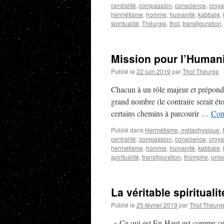
centralité
,
compassion
,
conscience
,
croy
hermétisme
,
homme
,
humanité
,
kabbale
,
spiritualité
,
Théurgie
,
thot
,
transfiguration
Mission pour l’Human
Publié le
22 juin 2019
par
Thot Théurge
Chacun à un rôle majeur et prépondér
grand nombre (le contraire serait é
certains chemins à parcourir …
Cont
Publié dans
Hermétisme, métaphysique
,
centralité
,
compassion
,
conscience
,
croy
hermétisme
,
homme
,
humanité
,
kabbale
,
spiritualité
,
transfiguration
,
triomphe
,
unio
La véritable spiritualit
Publié le
25 février 2019
par
Thot Théurg
» Ce qui est En-Haut est comme ce 