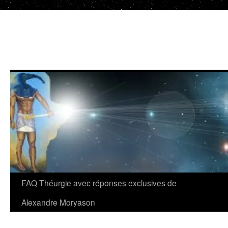
Aller
au
contenu
FAQ Théurgie avec réponses exclusives de
Alexandre Moryason