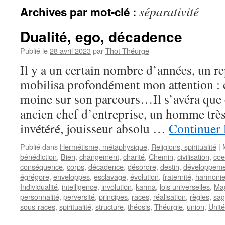
séparativité
Archives par mot-clé :
Dualité, ego, décadence
Publié le
28 avril 2023
par
Thot Théurge
Il y a un certain nombre d’années, un re
mobilisa profondément mon attention : o
moine sur son parcours…Il s’avéra que 
ancien chef d’entreprise, un homme très
invétéré, jouisseur absolu …
Continuer 
Publié dans
Hermétisme, métaphysique
,
Religions, spiritualité
|
bénédiction
,
Bien
,
changement
,
charité
,
Chemin
,
civilisation
,
coe
conséquence
,
corps
,
décadence
,
désordre
,
destin
,
développeme
égrégore
,
enveloppes
,
esclavage
,
évolution
,
fraternité
,
harmoni
Individualité
,
intelligence
,
involution
,
karma
,
lois universelles
,
Ma
personnalité
,
perversité
,
principes
,
races
,
réalisation
,
règles
,
sag
sous-races
,
spiritualité
,
structure
,
théosis
,
Théurgie
,
union
,
Unité