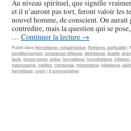
Au niveau spirituel, que signifie vraime
et il n’auront pas tort, feront valoir les 
nouvel homme, de conscient. On aurait g
contredire, mais la question qui se pose, e
…
Continuer la lecture
→
Publié dans
Hermétisme, métaphysique
,
Religions, spiritualité
|
conditionnement
,
conscience réflexive
,
déchéance
,
dualité
,
éner
faute
,
forces noires
,
grâce
,
hermétisme
,
homothéisme
,
initiation
macrocosme
,
matière
,
mensonge
,
microcosme
,
négateurs
,
péc
hermétique
,
union
|
5 commentaires