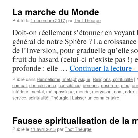
La marche du Monde
Publié le
1 décembre 2017
par
Thot Théurge
Doit-on réellement s’étonner en voyant
général de notre Sphère ? La croissance 
de l’Inversion, pour graduelle qu’elle so
fruit du hasard (celui-ci n’existe pas !) 
profonde : elle …
Continuer la lecture
Publié dans
Hermétisme, métaphysique
,
Religions, spiritualité
|
combat
,
connaissance
,
conscience
,
démons
,
désordre
,
dieu
,
do
intérieur
,
mental
,
métaphysique
,
monde
,
moryason
,
nom
,
odre
,
service
,
spiritualité
,
Théurgie
|
Laisser un commentaire
Fausse spiritualisation de la 
Publié le
11 avril 2015
par
Thot Théurge