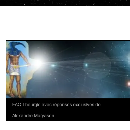
Aller
au
contenu
FAQ Théurgie avec réponses exclusives de
Alexandre Moryason