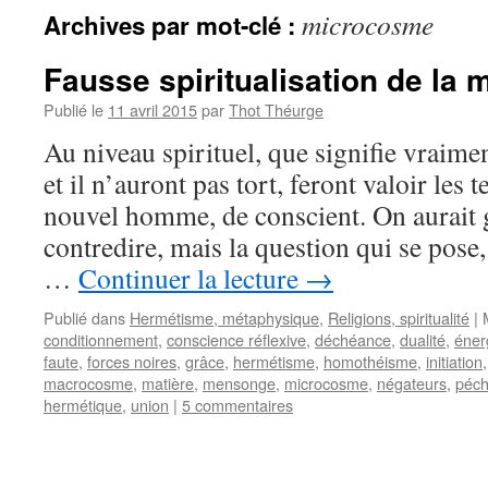
microcosme
Archives par mot-clé :
Fausse spiritualisation de la 
Publié le
11 avril 2015
par
Thot Théurge
Au niveau spirituel, que signifie vraime
et il n’auront pas tort, feront valoir les 
nouvel homme, de conscient. On aurait g
contredire, mais la question qui se pose, e
…
Continuer la lecture
→
Publié dans
Hermétisme, métaphysique
,
Religions, spiritualité
|
conditionnement
,
conscience réflexive
,
déchéance
,
dualité
,
éner
faute
,
forces noires
,
grâce
,
hermétisme
,
homothéisme
,
initiation
macrocosme
,
matière
,
mensonge
,
microcosme
,
négateurs
,
péc
hermétique
,
union
|
5 commentaires