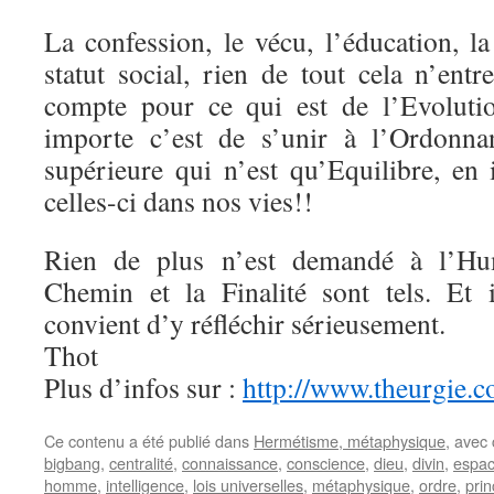
La confession, le vécu, l’éducation, la 
statut social, rien de tout cela n’ent
compte pour ce qui est de l’Evolutio
importe c’est de s’unir à l’Ordonna
supérieure qui n’est qu’Equilibre, en 
celles-ci dans nos vies!!
Rien de plus n’est demandé à l’Hum
Chemin et la Finalité sont tels. Et i
convient d’y réfléchir sérieusement.
Thot
Plus d’infos sur :
http://www.theurgie.
Ce contenu a été publié dans
Hermétisme, métaphysique
, avec
bigbang
,
centralité
,
connaissance
,
conscience
,
dieu
,
divin
,
espa
homme
,
intelligence
,
lois universelles
,
métaphysique
,
ordre
,
prin