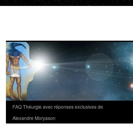
Aller
au
contenu
FAQ Théurgie avec réponses exclusives de
Alexandre Moryason