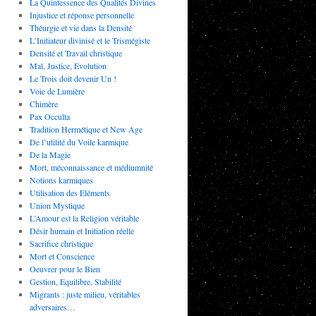
La Quintessence des Qualités Divines
Injustice et réponse personnelle
Théurgie et vie dans la Densité
L’Initiateur divinisé et le Trismégiste
Densité et Travail christique
Mal, Justice, Evolution
Le Trois doit devenir Un !
Voie de Lumière
Chimère
Pax Occulta
Tradition Hermétique et New Age
De l’utilité du Voile karmique
De la Magie
Mort, méconnaissance et médiumnité
Notions karmiques
Utilisation des Eléments
Union Mystique
L’Amour est la Religion véritable
Désir humain et Initiation réelle
Sacrifice christique
Mort et Conscience
Oeuvrer pour le Bien
Gestion, Equilibre, Stabilité
Migrants : juste milieu, véritables
adversaires…