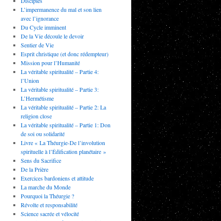
Disciples
L’impermanence du mal et son lien
avec l’ignorance
Du Cycle imminent
De la Vie découle le devoir
Sentier de Vie
Esprit christique (et donc rédempteur)
Mission pour l’Humanité
La véritable spiritualité – Partie 4:
l’Union
La véritable spiritualité – Partie 3:
L’Hermétisme
La véritable spiritualité – Partie 2: La
religion close
La véritable spiritualité – Partie 1: Don
de soi ou solidarité
Livre « La Théurgie-De l’involution
spirituelle à l’Édification planétaire »
Sens du Sacrifice
De la Prière
Exercices bardoniens et attitude
La marche du Monde
Pourquoi la Théurgie ?
Révolte et responsabilité
Science sacrée et vélocité