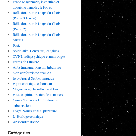
Franc-Maçonnerie, involution et
troisième Temple : le Projet
Réflexions sur le temps du Choix
(Partie 3-Finale)
Réflexions sur le temps du Choix
(Partie 2)
Réflexions sur le temps du Choix-
partie 1
Pacte
Spiritualité, Centralité, Religions
OVNI, métapsychique et mensonges
Frères de Lumière
Antisémitisme, Raison, tribalisme
Non conformisme éveillé !
Evolution et Sentier magique
Esprit christique et bonheur
Maçonnerie, Hermétisme et Foi
Fausse spiritualisation de la matière
Compréhension et utilisation du
subconscient
Loges Noires et Mal planétaire
L’ Horloge cosmique
Abscondité divine…
Catégories