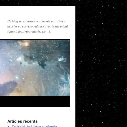
Ce blog sera illustré et alimenté par divers
articles en correspondance avec le site initial
(mise à jour, nouveautés, etc…).
Articles récents
Centralité : techniques condensées