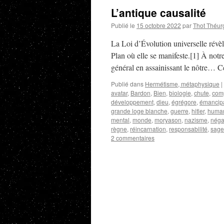
L’antique causalité
Publié le
15 octobre 2022
par
Thot Théur
La Loi d’Évolution universelle révè
Plan où elle se manifeste.[1] À notr
général en assainissant le nôtre… 
Publié dans
Hermétisme, métaphysique
|
avatar
,
Bardon
,
Bien
,
biologie
,
chute
,
com
développement
,
dieu
,
égrégore
,
émancip
grande loge blanche
,
guerre
,
hitler
,
huma
mental
,
monde
,
moryason
,
nazisme
,
négat
règne
,
réincarnation
,
responsabilité
,
sage
2 commentaires