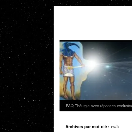
Aller
au
contenu
FAQ Théurgie avec réponses exclusiv
volts
Archives par mot-clé :