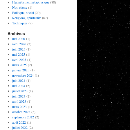
Hermétisme, métaphysique
(88)
Non classé
(1)
Politique, social
(20)
Religions, spiritualité
(67)
Techniques
(9)
Archives
mai 2026
(1)
avril 2026
(2)
juin 2025
(1)
mai 2025
(1)
avril 2025
(1)
mars 2025
(2)
janvier 2025
(1)
novembre 2024
(1)
juin 2024
(1)
mai 2024
(2)
juillet 2023
(1)
juin 2023
(2)
avril 2023
(1)
mars 2023
(1)
octobre 2022
(3)
septembre 2022
(2)
août 2022
(1)
juillet 2022
(2)