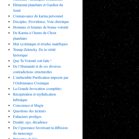
Élémental planétaire et Gardien du
Seuil
Connaissance du karma personnel
Disciples, Providence, Voie christique
Hommes et femmes de bonne volonté
De Karma à l’heure du Choix
planétaire
Mal systémique et résidus maléfiques
Trump-Zelensky. De la vérité
historique
Que Ta Volonté soit faite !
De l’Humanité et de ses diverses
contradictions structurelles
L’inéluctable Purification imposée par
l’Ordonnance Cosmique
La Grande Invocation (complète)
Récupération et mythification
hébraïque
Conscience et Magie
Questions des lecteurs
Fallacieux prodiges
Dualité, ego, décadence
De l’ignorance favorisant la diffusion
du mensonge
Préceptes de Vie