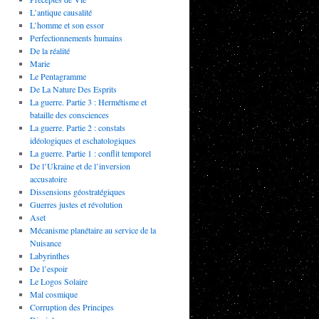
L’antique causalité
L’homme et son essor
Perfectionnements humains
De la réalité
Marie
Le Pentagramme
De La Nature Des Esprits
La guerre. Partie 3 : Hermétisme et
bataille des consciences
La guerre. Partie 2 : constats
idéologiques et eschatologiques
La guerre. Partie 1 : conflit temporel
De l’Ukraine et de l’inversion
accusatoire
Dissensions géostratégiques
Guerres justes et révolution
Aset
Mécanisme planétaire au service de la
Nuisance
Labyrinthes
De l’espoir
Le Logos Solaire
Mal cosmique
Corruption des Principes