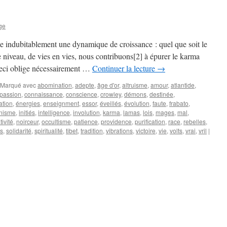
ge
le indubitablement une dynamique de croissance : quel que soit le
e niveau, de vies en vies, nous contribuons[2] à épurer le karma
Ceci oblige nécessairement …
Continuer la lecture
→
Marqué avec
abomination
,
adepte
,
âge d'or
,
altruisme
,
amour
,
atlantide
,
passion
,
connaissance
,
conscience
,
crowley
,
démons
,
destinée
,
ation
,
énergies
,
enseignment
,
essor
,
éveillés
,
évolution
,
faute
,
frabato
,
nisme
,
initiés
,
intelligence
,
involution
,
karma
,
lamas
,
lois
,
mages
,
mal
,
ivité
,
noirceur
,
occultisme
,
patience
,
providence
,
purification
,
race
,
rebelles
,
s
,
solidarité
,
spiritualité
,
tibet
,
tradition
,
vibrations
,
victoire
,
vie
,
volts
,
vrai
,
vril
|