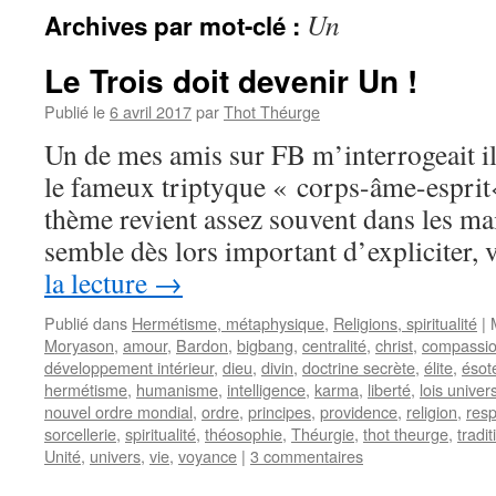
Un
Archives par mot-clé :
Le Trois doit devenir Un !
Publié le
6 avril 2017
par
Thot Théurge
Un de mes amis sur FB m’interrogeait il
le fameux triptyque « corps-âme-esprit«
thème revient assez souvent dans les mai
semble dès lors important d’expliciter,
la lecture
→
Publié dans
Hermétisme, métaphysique
,
Religions, spiritualité
|
Moryason
,
amour
,
Bardon
,
bigbang
,
centralité
,
christ
,
compassi
développement intérieur
,
dieu
,
divin
,
doctrine secrète
,
élite
,
ésot
hermétisme
,
humanisme
,
intelligence
,
karma
,
liberté
,
lois univer
nouvel ordre mondial
,
ordre
,
principes
,
providence
,
religion
,
resp
sorcellerie
,
spiritualité
,
théosophie
,
Théurgie
,
thot theurge
,
tradit
Unité
,
univers
,
vie
,
voyance
|
3 commentaires