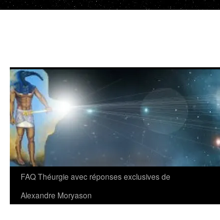
Aller
au
contenu
FAQ Théurgie avec réponses exclusives de
Alexandre Moryason