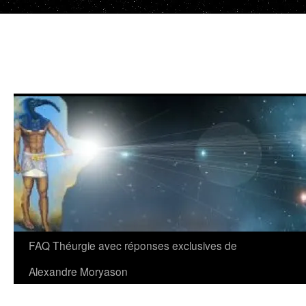
Aller
au
contenu
FAQ Théurgie avec réponses exclusives de
Alexandre Moryason