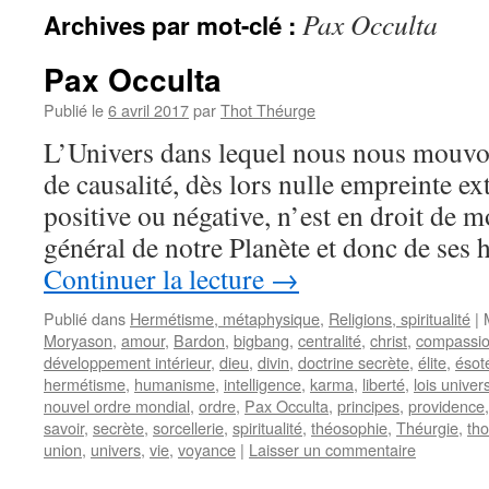
Pax Occulta
Archives par mot-clé :
Pax Occulta
Publié le
6 avril 2017
par
Thot Théurge
L’Univers dans lequel nous nous mouvons
de causalité, dès lors nulle empreinte ext
positive ou négative, n’est en droit de m
général de notre Planète et donc de ses 
Continuer la lecture
→
Publié dans
Hermétisme, métaphysique
,
Religions, spiritualité
|
Moryason
,
amour
,
Bardon
,
bigbang
,
centralité
,
christ
,
compassi
développement intérieur
,
dieu
,
divin
,
doctrine secrète
,
élite
,
ésot
hermétisme
,
humanisme
,
intelligence
,
karma
,
liberté
,
lois univer
nouvel ordre mondial
,
ordre
,
Pax Occulta
,
principes
,
providence
savoir
,
secrète
,
sorcellerie
,
spiritualité
,
théosophie
,
Théurgie
,
tho
union
,
univers
,
vie
,
voyance
|
Laisser un commentaire