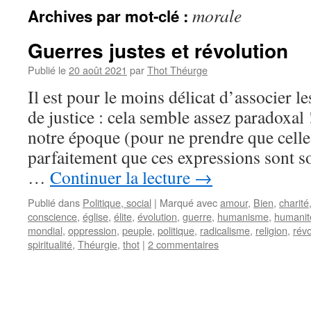
morale
Archives par mot-clé :
Guerres justes et révolution
Publié le
20 août 2021
par
Thot Théurge
Il est pour le moins délicat d’associer l
de justice : cela semble assez paradoxal
notre époque (pour ne prendre que cell
parfaitement que ces expressions sont s
…
Continuer la lecture
→
Publié dans
Politique, social
|
Marqué avec
amour
,
Bien
,
charité
conscience
,
église
,
élite
,
évolution
,
guerre
,
humanisme
,
humanit
mondial
,
oppression
,
peuple
,
politique
,
radicalisme
,
religion
,
révo
spiritualité
,
Théurgie
,
thot
|
2 commentaires