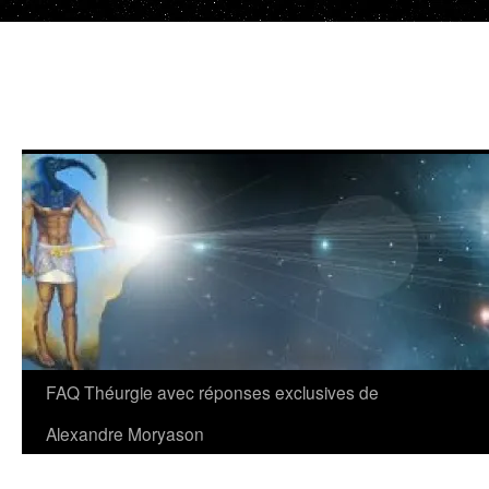
Aller
au
contenu
FAQ Théurgie avec réponses exclusives de
Alexandre Moryason