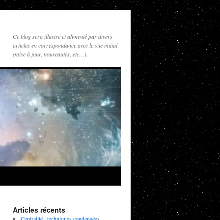
Ce blog sera illustré et alimenté par divers
articles en correspondance avec le site initial
(mise à jour, nouveautés, etc…).
Articles récents
Centralité : techniques condensées