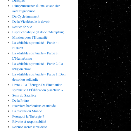
Disciples
L’impermanence du mal et son lien
avec l’ignorance
Du Cycle imminent
De la Vie découle le devoir
Sentier de Vie
Esprit christique (et donc rédempteur)
Mission pour l’Humanité
La véritable spiritualité – Partie 4:
l’Union
La véritable spiritualité – Partie 3:
L’Hermétisme
La véritable spiritualité – Partie 2: La
religion close
La véritable spiritualité – Partie 1: Don
de soi ou solidarité
Livre « La Théurgie-De l’involution
spirituelle à l’Édification planétaire »
Sens du Sacrifice
De la Prière
Exercices bardoniens et attitude
La marche du Monde
Pourquoi la Théurgie ?
Révolte et responsabilité
Science sacrée et vélocité