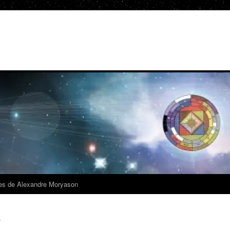
es de Alexandre Moryason
e