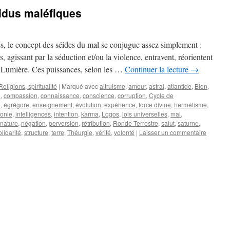
idus maléfiques
es, le concept des séides du mal se conjugue assez simplement :
 agissant par la séduction et/ou la violence, entravent, réorientent
la Lumière. Ces puissances, selon les …
Continuer la lecture
→
Religions, spiritualité
|
Marqué avec
altruisme
,
amour
,
astral
,
atlantide
,
Bien
,
n
,
compassion
,
connaissance
,
conscience
,
corruption
,
Cycle de
é
,
égrégore
,
enseignement
,
évolution
,
expérience
,
force divine
,
hermétisme
,
onie
,
intelligences
,
intention
,
karma
,
Logos
,
lois universelles
,
mal
,
nature
,
négation
,
perversion
,
rétribution
,
Ronde Terrestre
,
salut
,
saturne
,
olidarité
,
structure
,
terre
,
Théurgie
,
vérité
,
volonté
|
Laisser un commentaire