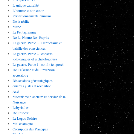
L’antique causalité
L’homme et son essor
Perfectionnements humains
De la réalité
Marie
Le Pentagramme
De La Nature Des Esprits
La guerre. Partie 3 : Hermétisme et
bataille des consciences
La guerre. Partie 2 : constats
idéologiques et eschatologiques
La guerre. Partie 1 : conflit temporel
De l’Ukraine et de l’inversion
accusatoire
Dissensions géostratégiques
Guerres justes et révolution
Aset
Mécanisme planétaire au service de la
Nuisance
Labyrinthes
De l’espoir
Le Logos Solaire
Mal cosmique
Corruption des Principes