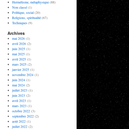
Hermétisme, métaphysique
(88)
Non classé
(1)
Politique, social
(20)
Religions, spiritualité
(67)
Techniques
(9)
Archives
mai 2026
(1)
avril 2026
(2)
juin 2025
(1)
mai 2025
(1)
avril 2025
(1)
mars 2025
(2)
janvier 2025
(1)
novembre 2024
(1)
juin 2024
(1)
mai 2024
(2)
juillet 2023
(1)
juin 2023
(2)
avril 2023
(1)
mars 2023
(1)
octobre 2022
(3)
septembre 2022
(2)
août 2022
(1)
juillet 2022
(2)