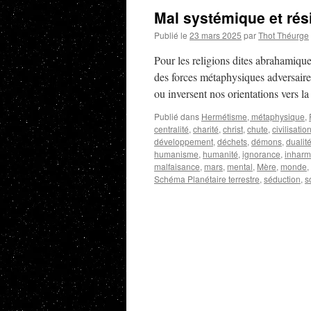
Mal systémique et rés
Publié le
23 mars 2025
par
Thot Théurge
Pour les religions dites abrahamiqu
des forces métaphysiques adversaires,
ou inversent nos orientations vers 
Publié dans
Hermétisme, métaphysique
,
centralité
,
charité
,
christ
,
chute
,
civilisatio
développement
,
déchets
,
démons
,
dualit
humanisme
,
humanité
,
ignorance
,
inharm
malfaisance
,
mars
,
mental
,
Mère
,
monde
,
Schéma Planétaire terrestre
,
séduction
,
s