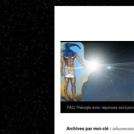
Aller
au
contenu
FAQ Théurgie avec réponses exclusiv
inharmoni
Archives par mot-clé :