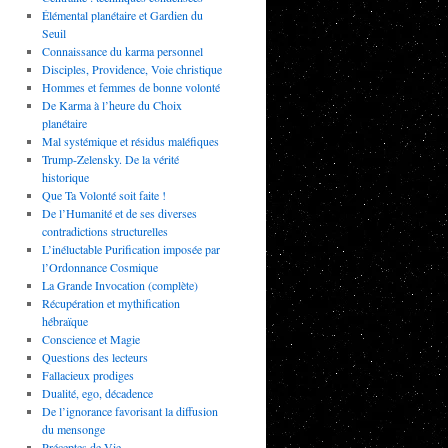
Élémental planétaire et Gardien du
Seuil
Connaissance du karma personnel
Disciples, Providence, Voie christique
Hommes et femmes de bonne volonté
De Karma à l’heure du Choix
planétaire
Mal systémique et résidus maléfiques
Trump-Zelensky. De la vérité
historique
Que Ta Volonté soit faite !
De l’Humanité et de ses diverses
contradictions structurelles
L’inéluctable Purification imposée par
l’Ordonnance Cosmique
La Grande Invocation (complète)
Récupération et mythification
hébraïque
Conscience et Magie
Questions des lecteurs
Fallacieux prodiges
Dualité, ego, décadence
De l’ignorance favorisant la diffusion
du mensonge
Préceptes de Vie