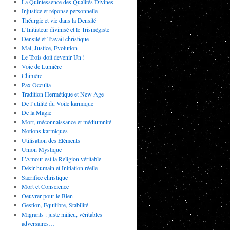
La Quintessence des Qualités Divines
Injustice et réponse personnelle
Théurgie et vie dans la Densité
L’Initiateur divinisé et le Trismégiste
Densité et Travail christique
Mal, Justice, Evolution
Le Trois doit devenir Un !
Voie de Lumière
Chimère
Pax Occulta
Tradition Hermétique et New Age
De l’utilité du Voile karmique
De la Magie
Mort, méconnaissance et médiumnité
Notions karmiques
Utilisation des Eléments
Union Mystique
L’Amour est la Religion véritable
Désir humain et Initiation réelle
Sacrifice christique
Mort et Conscience
Oeuvrer pour le Bien
Gestion, Equilibre, Stabilité
Migrants : juste milieu, véritables
adversaires…