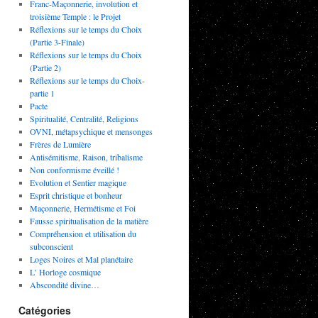
Franc-Maçonnerie, involution et
troisième Temple : le Projet
Réflexions sur le temps du Choix
(Partie 3-Finale)
Réflexions sur le temps du Choix
(Partie 2)
Réflexions sur le temps du Choix-
partie 1
Pacte
Spiritualité, Centralité, Religions
OVNI, métapsychique et mensonges
Frères de Lumière
Antisémitisme, Raison, tribalisme
Non conformisme éveillé !
Evolution et Sentier magique
Esprit christique et bonheur
Maçonnerie, Hermétisme et Foi
Fausse spiritualisation de la matière
Compréhension et utilisation du
subconscient
Loges Noires et Mal planétaire
L’ Horloge cosmique
Abscondité divine…
Catégories