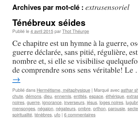
extrasensoriel
Archives par mot-clé :
Ténébreux séides
Publié le
4 avril 2015
par
Thot Théurge
Ce chapitre est un hymne à la guerre, os
guerre déclarée, sans pitié, régulière, e
nombre et, si elle se visibilise quelquef
de comprendre sons sens véritable! Le
→
Publié dans
Hermétisme, métaphysique
|
Marqué avec
asthar s
chute
,
démons
,
dieu
,
ennemis
,
entités
,
espace
,
éthérique
,
extra
noires
,
guerre
,
ignorance
,
inverseurs
,
jésus
,
loges noires
,
lugub
mensonges
,
négaion
,
négateurs
,
ombre
,
orthon
,
parousie
,
secte
spiritualité
,
ténèbres
,
ufo
|
6 commentaires