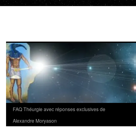
Aller
au
contenu
FAQ Théurgie avec réponses exclusives de
Alexandre Moryason