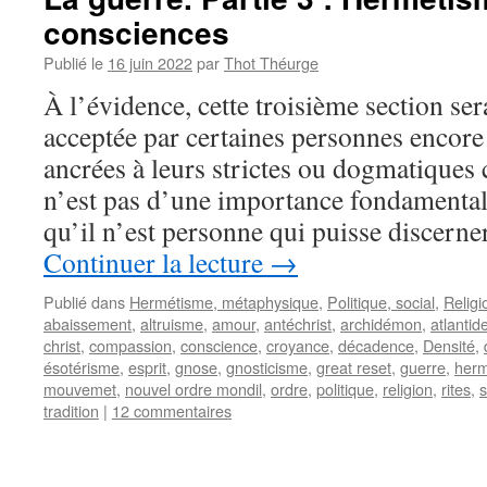
consciences
Publié le
16 juin 2022
par
Thot Théurge
À l’évidence, cette troisième section ser
acceptée par certaines personnes encore
ancrées à leurs strictes ou dogmatique
n’est pas d’une importance fondamental
qu’il n’est personne qui puisse discern
Continuer la lecture
→
Publié dans
Hermétisme, métaphysique
,
Politique, social
,
Religio
abaissement
,
altruisme
,
amour
,
antéchrist
,
archidémon
,
atlantid
christ
,
compassion
,
conscience
,
croyance
,
décadence
,
Densité
,
ésotérisme
,
esprit
,
gnose
,
gnosticisme
,
great reset
,
guerre
,
herm
mouvemet
,
nouvel ordre mondil
,
ordre
,
politique
,
religion
,
rites
,
s
tradition
|
12 commentaires