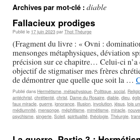
diable
Archives par mot-clé :
Fallacieux prodiges
Publié le
17 juin 2023
par
Thot Théurge
(Fragment du livre : « Ovni : dominatio
mensonges métaphysiques, déviation spir
précision sur ce chapitre… Celui-ci n’
objectif de stigmatiser mes frères chréti
de démontrer que quelle que soit la …
C
Publié dans
Hermétisme, métaphysique
,
Politique, social
,
Religio
antéchrist
,
chrétienté
,
christ
,
Dame du Rosaire
,
diable
,
dieu
,
égli
faux miracle
,
guerre
,
ignorance
,
Illusion
,
involution
,
jésus
,
lois u
médiumnité
,
mensonge
,
méphitisme
,
mimétisme
,
miracle
,
nouve
psychisme
,
singerie
,
Soleil
,
spiritualité
,
théologie
,
Théurgie
,
tran
La guerre. Partie 3 : Hermétis