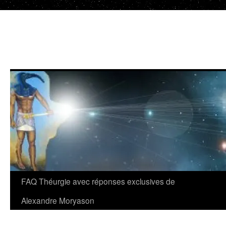
Aller
au
contenu
FAQ Théurgie avec réponses exclusives de
Alexandre Moryason