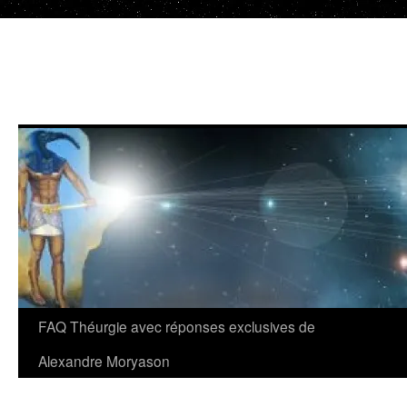
Aller
au
contenu
FAQ Théurgie avec réponses exclusives de
Alexandre Moryason