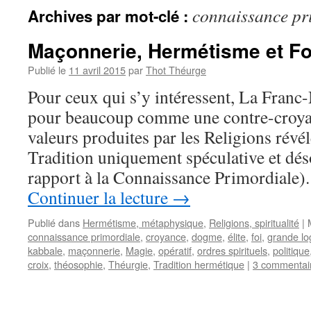
connaissance pr
Archives par mot-clé :
Maçonnerie, Hermétisme et Fo
Publié le
11 avril 2015
par
Thot Théurge
Pour ceux qui s’y intéressent, La Franc
pour beaucoup comme une contre-croyan
valeurs produites par les Religions rév
Tradition uniquement spéculative et dés
rapport à la Connaissance Primordiale).
Continuer la lecture
→
Publié dans
Hermétisme, métaphysique
,
Religions, spiritualité
|
connaissance primordiale
,
croyance
,
dogme
,
élite
,
foi
,
grande lo
kabbale
,
maçonnerie
,
Magie
,
opératif
,
ordres spirituels
,
politique
croix
,
théosophie
,
Théurgie
,
Tradition hermétique
|
3 commentai